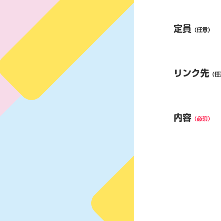
定員
（任意）
リンク先
（任
内容
（必須）