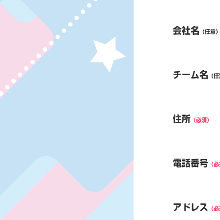
会社名
（任意
チーム名
（任
住所
（必須）
電話番号
（必
アドレス
（必