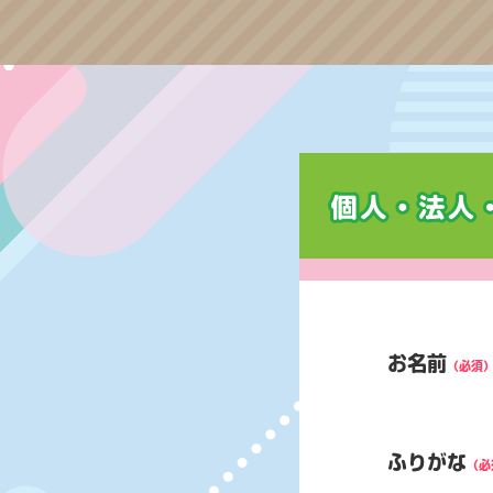
お名前
（必須
ふりがな
（必