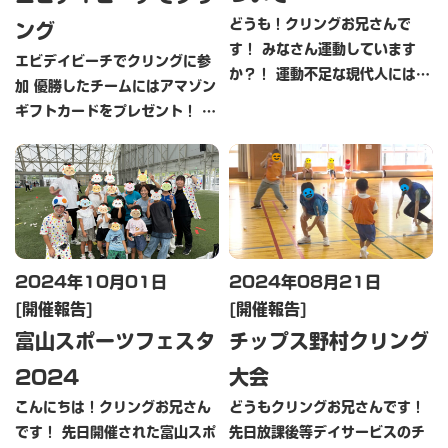
どうも！クリングお兄さんで
ング
す！ みなさん運動しています
エビデイビーチでクリングに参
か？！ 運動不足な現代人にはや
加 優勝したチームにはアマゾン
っぱりスポーツが必要ですね！
ギフトカードをプレゼント！ ぜ
最近ではレンタルなどのご依頼
ひ参加してください！ 〰
をたくさんいただいております
優勝チーム全員に1人5,000円
費用について結構質問があるの
分のギフトカードが当たる🎁 ニ
で以下に掲載します […]
ュースポーツ「クリング」参加
者募集 […]
2024年10月01日
2024年08月21日
開催報告
開催報告
富山スポーツフェスタ
チップス野村クリング
2024
大会
こんにちは！クリングお兄さん
どうもクリングお兄さんです！
です！ 先日開催された富山スポ
先日放課後等デイサービスのチ