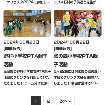
ーツフェスタ2024に参加して
ップス野村の子供達と先生が ク
きました！ 前日から雨が降った
リング大会を開催されました！
りと天候が不安定でしたが、当
昨年度も参加してくれた子供達
日は午後からは快晴でいい運動
が１年で大きくなっていてちょ
日和でしたね クリングのブース
っとびっくりしましたが 変わら
では、スポー […]
ずクリング […]
2024年06月23日
2024年06月22日
開催報告
開催報告
野村小学校PTA親子
歌の森小学校PTA親
活動
子活動
高岡市の野村小学校でPTA親子
6月22日には射水市の歌の森小
活動にクリングを利用していた
学校でクリング大会を開催いた
だきました！ チーム分けに少し
しました！ 今回は全体で90人
時間がかかりましたが対戦が始
以上の人が集まっていて体育館
まるとみんなとっても楽しそ
の中がとても賑やかに １時間半
う！ 最後には先生vs生徒で子
の時間のなかでみんないっぱい
1
2
次へ »